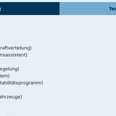
g
Te
aftverteilung)
msassistent)
egelung)
stem)
abilitätsprogramm)
ahrzeuge)