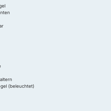
gel
inten
ar
e
altern
el (beleuchtet)